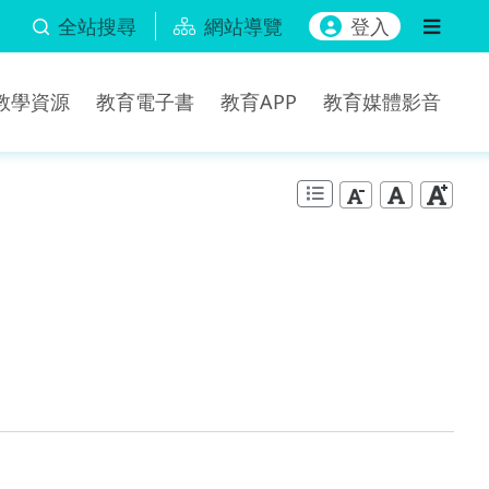
全站搜尋
網站導覽
登入
b教學資源
教育電子書
教育APP
教育媒體影音