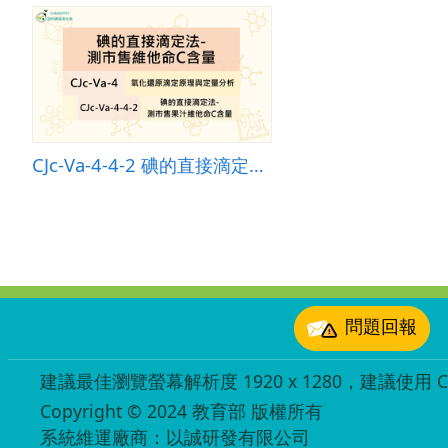
CJc-Va-4-4-2 碘的直接滴定法-測市售維他命C含量
:::
問題回報
建議最佳瀏覽螢幕解析度 1920 x 1280，建議使用 Chr
Copyright © 2024 教育部 版權所有
ED27030007
系統維運廠商：以誠研發有限公司