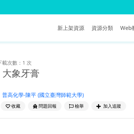
新上架資源
資源分類
We
下載次數：1 次
4-6 大象牙膏
：
普高化學-陳平
(國立臺灣師範大學)
收藏
問題回報
檢舉
加入追蹤