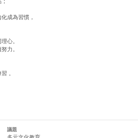
；

內化成為習慣，

理心。

努力。

 。

議題
多元文化教育