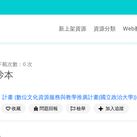
新上架資源
資源分類
We
下載次數：0 次
抄本
：
計畫
(數位文化資源服務與教學推廣計畫(國立政治大學))
收藏
問題回報
檢舉
加入追蹤