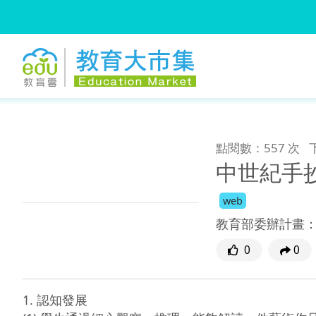
:::
跳到主要內容
:::
點閱數：557 次
中世紀手
web
教育部委辦計畫
0
0
1. 認知發展
