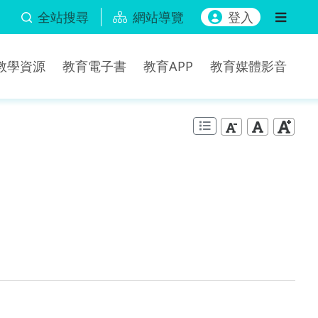
全站搜尋
網站導覽
登入
b教學資源
教育電子書
教育APP
教育媒體影音