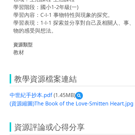
學習階段：國小1-2年級(一)
學習內容：C-Ⅰ-1 事物特性與現象的探究。
學習表現：1-Ⅰ-1 探索並分享對自己及相關人、事、
物的感受與想法。
資源類型
教材
教學資源檔案連結
中世紀手抄本.pdf
(1.45MB)
預
覽
(資源縮圖)The Book of the Love-Smitten Heart.jpg
中
世
紀
手
資源評論或心得分享
抄