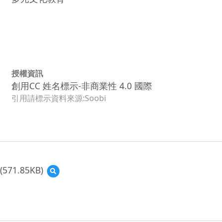
授權資訊
創用CC 姓名標示-非商業性 4.0 國際
引用請標示資料來源:Soobi
(571.85KB)
預
覽
(資
源
縮
圖)The