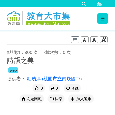
:::
跳到主要內容
:::
點閱數：800 次
下載次數：0 次
詩韻之美
web
提供者：
胡琇淳
(桃園市立南崁國中)
0
0
收藏
問題回報
檢舉
加入追蹤