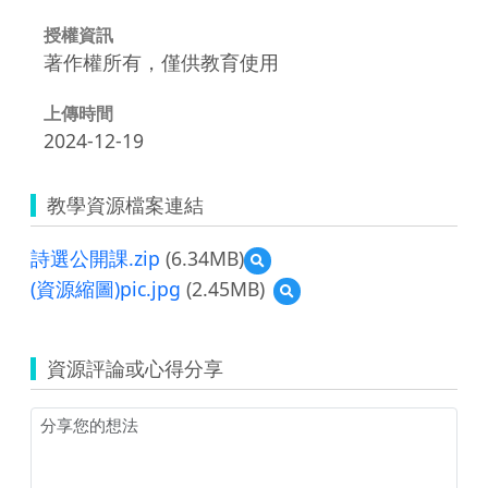
授權資訊
著作權所有，僅供教育使用
上傳時間
2024-12-19
教學資源檔案連結
詩選公開課.zip
(6.34MB)
預
覽
(資源縮圖)pic.jpg
(2.45MB)
預
詩
覽
選
(資
公
源
開
資源評論或心得分享
縮
課.zip
圖)pic.jpg