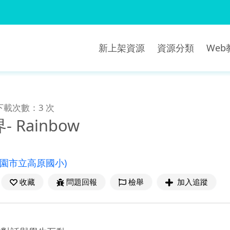
新上架資源
資源分類
We
下載次數：3 次
 Rainbow
桃園市立高原國小)
收藏
問題回報
檢舉
加入追蹤