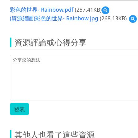
彩色的世界- Rainbow.pdf
(257.41KB)
預
覽
(資源縮圖)彩色的世界- Rainbow.jpg
(268.13KB)
彩
色
(
的
世
資源評論或心得分享
界-
圖
Rainbow.pdf
界
R
發表
其他人也看了這些資源