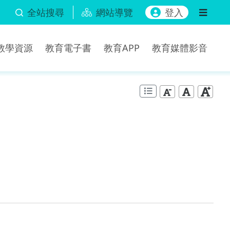
全站搜尋
網站導覽
登入
b教學資源
教育電子書
教育APP
教育媒體影音