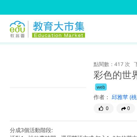
:::
跳到主要內容
:::
點閱數：417 次
彩色的世界-
web
作者：
邱雅苹
(
0
0
分成3個活動階段:
