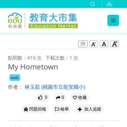
:::
跳到主要內容
:::
點閱數：416 次
下載次數：1 次
My Hometown
web
作者：
林玉茹
(桃園市立龍安國小)
0
0
收藏
問題回報
檢舉
加入追蹤