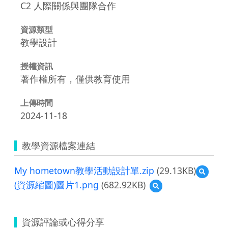
C2 人際關係與團隊合作
資源類型
教學設計
授權資訊
著作權所有，僅供教育使用
上傳時間
2024-11-18
教學資源檔案連結
My hometown教學活動設計單.zip
(29.13KB)
預
覽
(資源縮圖)圖片1.png
(682.92KB)
預
My
覽
homet
(資
教
源
學
資源評論或心得分享
縮