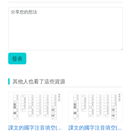
活
圖)
動
圖
設
片
計
1.png
單.zip
發表
其他人也看了這些資源
第一冊國語)
課文的國字注音填空(南一第一冊國語)
課文的國字注音填空(南一第一冊國語)