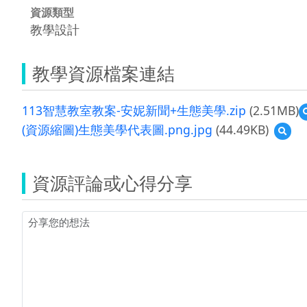
資源類型
教學設計
教學資源檔案連結
113智慧教室教案-安妮新聞+生態美學.zip
(2.51MB)
(資源縮圖)生態美學代表圖.png.jpg
(44.49KB)
預
覽
(資
源
資源評論或心得分享
縮
圖)
生
態
美
學
代
表
圖.pn