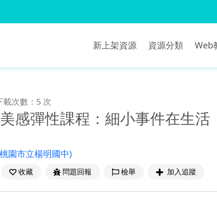
新上架資源
資源分類
We
下載次數：5 次
+美感彈性課程：細小事件在生活
(桃園市立楊明國中)
收藏
問題回報
檢舉
加入追蹤