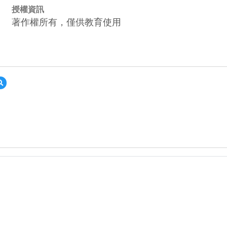
授權資訊
著作權所有，僅供教育使用
預
覽
113
智
慧
教
室
教
案-
安
妮
新
聞
+生
g.jpg
態
美