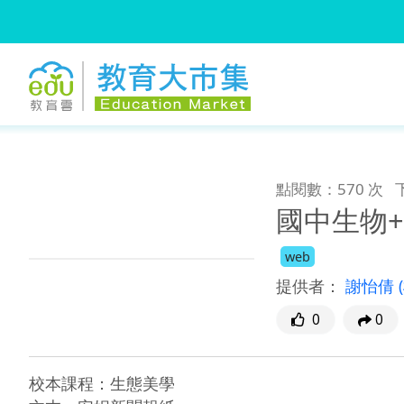
:::
跳到主要內容
:::
點閱數：570 次
國中生物
web
提供者：
謝怡倩
0
0
校本課程：生態美學
