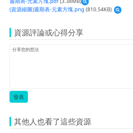
週期表-元素方塊.pdf
(3.38MB)
預
覽
(資源縮圖)週期表-元素方塊.png
(810.54KB)
預
週
覽
期
(資
表-
源
元
資源評論或心得分享
縮
素
圖)
方
週
塊.pdf
期
表-
元
素
方
塊.png
發表
其他人也看了這些資源