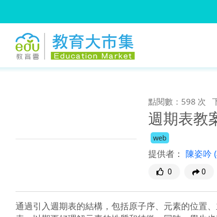
:::
跳到主要內容
:::
點閱數：598 次
週期表教
web
提供者：
陳姿吟
0
0
通過引入週期表的結構，包括原子序、元素的位置、