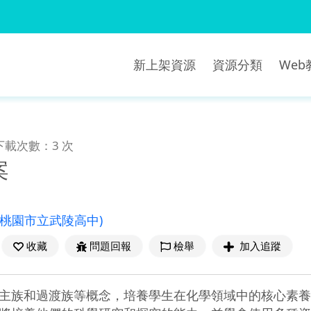
新上架資源
資源分類
We
下載次數：3 次
案
(桃園市立武陵高中)
收藏
問題回報
檢舉
加入追蹤
主族和過渡族等概念，培養學生在化學領域中的核心素養