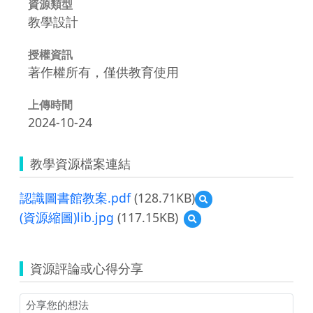
資源類型
教學設計
授權資訊
著作權所有，僅供教育使用
上傳時間
2024-10-24
教學資源檔案連結
認識圖書館教案.pdf
(128.71KB)
預
覽
(資源縮圖)lib.jpg
(117.15KB)
預
認
覽
識
(資
圖
源
書
資源評論或心得分享
縮
館
圖)lib.jpg
教
案.pdf