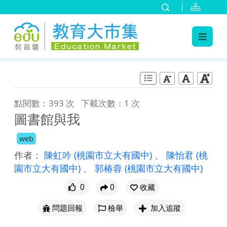
:::
跳到主要內容
:::
點閱數：393 次
下載次數：1 次
圖書館與我
web
作者：
陳虹吟
(桃園市立大有國中)
、
陳怡君
(桃
園市立大有國中)
、
郭椿蓉
(桃園市立大有國中)
0
0
收藏
問題回報
檢舉
加入追蹤