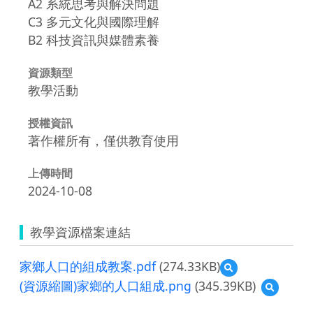
A2 系統思考與解決問題
C3 多元文化與國際理解
B2 科技資訊與媒體素養
資源類型
教學活動
授權資訊
著作權所有，僅供教育使用
上傳時間
2024-10-08
教學資源檔案連結
家鄉人口的組成教案.pdf
(274.33KB)
預
覽
(資源縮圖)家鄉的人口組成.png
(345.39KB)
預
家
覽
鄉
(資