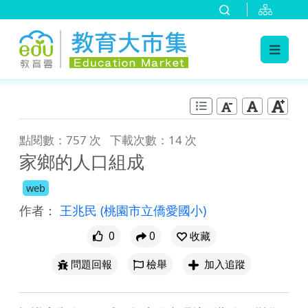
:::
跳到主要內容
:::
點閱數：757 次
下載次數：14 次
家鄉的人口組成
web
作者：
王兆民
(桃園市立僑愛國小)
0
0
收藏
問題回報
檢舉
加入追蹤