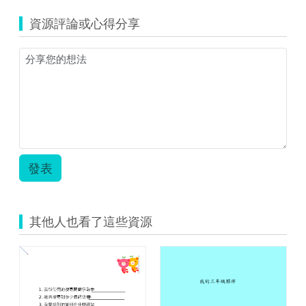
人
源
口
資源評論或心得分享
縮
的
圖)
組
家
成
鄉
教
的
案.pdf
人
口
組
成.png
發表
其他人也看了這些資源