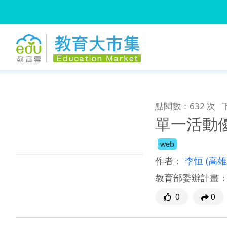
:::
跳到主要內容
:::
點閱數：632 次
單一活動優
web
作者：
李恒
(高
教育部委辦計畫
0
0