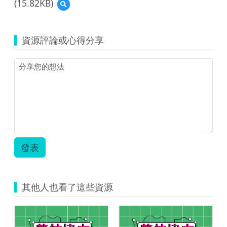
(15.82KB)
預
單
覽
一
(資
活
源
動
資源評論或心得分享
縮
創
圖)113
新
年
課
示
程
例
示
上
例-
架
視
_
覺
資
2024-
源
004.pdf
代
的
發表
表
副
圖.png
本.pdf
其他人也看了這些資源