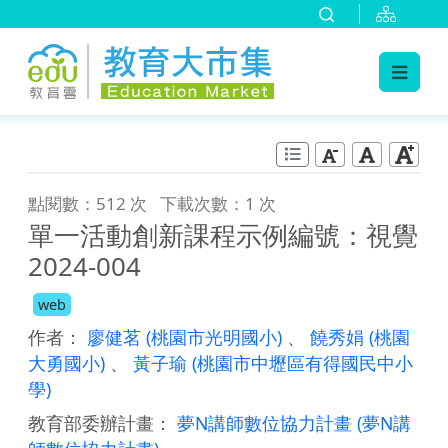
:::
跳到主要內容
:::
點閱數：512 次
下載次數：1 次
單一活動創新課程示例編號：視覺
2024-004
web
作者：
廖健茗
(桃園市光明國小)
、
饒秀娟
(桃園
大勇國小)
、
黃子瑜
(桃園市中壢區有得國民中小
學)
教育部委辦計畫：
夢N講師數位協力計畫
(夢N講