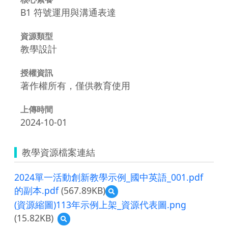
B1 符號運用與溝通表達
資源類型
教學設計
授權資訊
著作權所有，僅供教育使用
上傳時間
2024-10-01
教學資源檔案連結
2024單一活動創新教學示例_國中英語_001.pdf
的副本.pdf
(567.89KB)
預
覽
(資源縮圖)113年示例上架_資源代表圖.png
2024
(15.82KB)
預
單
覽