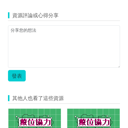
一
(資
活
源
動
資源評論或心得分享
縮
創
圖)113
新
年
教
示
學
例
示
上
例
架
_
_
國
資
中
源
英
代
語
發表
表
_001.pdf
圖.png
的
副
本.pdf
其他人也看了這些資源