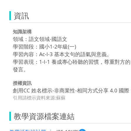
資訊
知識架構
領域：語文領域-國語文
學習階段：國小1-2年級(一)
學習內容：Ac-Ⅰ-3 基本文句的語氣與意義。
學習表現：1-Ⅰ-1 養成專心聆聽的習慣，尊重對方的
發言。
授權資訊
創用CC 姓名標示-非商業性-相同方式分享 4.0 國際
引用請標示資料來源:蘇蘇
教學資源檔案連結