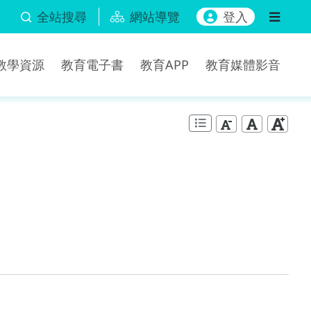
全站搜尋
網站導覽
登入
b教學資源
教育電子書
教育APP
教育媒體影音