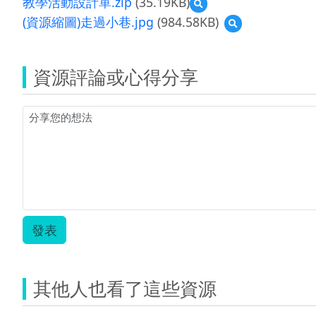
教學活動設計單.zip
(35.19KB)
預
覽
(資源縮圖)走過小巷.jpg
(984.58KB)
預
教
覽
學
(資
活
源
動
資源評論或心得分享
縮
設
圖)
計
走
單.zip
過
小
巷.jpg
發表
其他人也看了這些資源