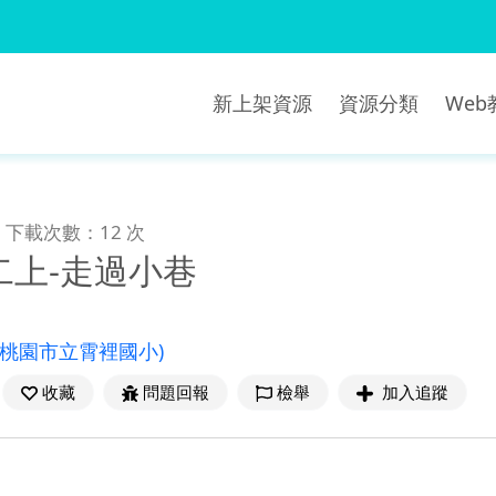
新上架資源
資源分類
We
下載次數：12 次
二上-走過小巷
(桃園市立霄裡國小)
收藏
問題回報
檢舉
加入追蹤