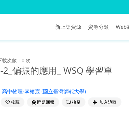
新上架資源
資源分類
We
下載次數：0 次
-15-2_偏振的應用_ WSQ 學習單
：
高中物理-李榕宸
(國立臺灣師範大學)
收藏
問題回報
檢舉
加入追蹤