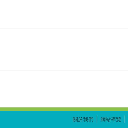
覽
Va-
(資
15-
源
2_
縮
偏
圖)PKc-
振
Va-
的
15-
應
2_
用
偏
_
振
吳
的
仁
應
凱
用.png
_W1_0616.zip
關於我們
網站導覽