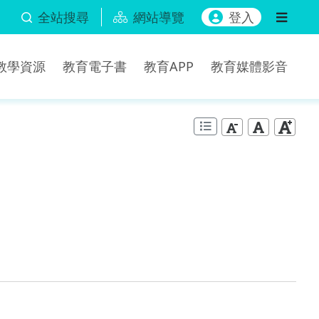
全站搜尋
網站導覽
登入
b教學資源
教育電子書
教育APP
教育媒體影音