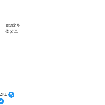
資源類型
學習單
2KB)
預
覽
預
PKc-