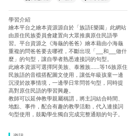
學習介紹

繪本平台之繪本資源源自於「族語E樂園」此網站
由原住民族委員會建置向大眾推廣原住民語學
習。平台資源之《海龜的爸爸》繪本藉由小海龜
重複的問爸爸要去哪裡，不斷出現「___和___做什
麼」的句型，讓自學者熟悉連接詞的句型。

此繪本資源可選擇阿美族、泰雅族......等16族原住
民族語的音檔搭配圖文使用，讓低年級孩童一邊
沉浸於故事情境，一邊學日常問答句型，同時提
高對原住民語的學習興趣。

教師可以延伸教學親屬稱謂，將主詞結合時間、
地點、事件，配合有趣的教學活動，代入連接詞
句型使用，鼓勵學生獨自完成完整通順的句子。
資訊