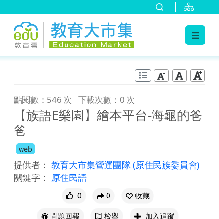
:::
跳到主要內容
:::
點閱數：546 次
下載次數：0 次
【族語E樂園】繪本平台-海龜的爸
爸
web
提供者：
教育大市集營運團隊
(原住民族委員會)
關鍵字：
原住民語
0
0
收藏
問題回報
檢舉
加入追蹤