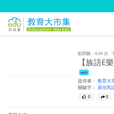
:::
跳到主要內容
:::
點閱數：634 次
【族語E
web
提供者：
教育大
關鍵字：
原住民
0
0