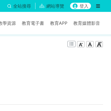
全站搜尋
網站導覽
登入
b教學資源
教育電子書
教育APP
教育媒體影音