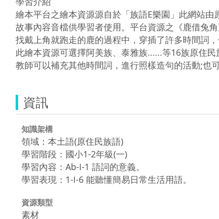
學習介紹

繪本平台之繪本資源源自於「族語E樂園」此網站由
故事內容音檔供學習者使用。平台資源之《鹿借兔角
找戴上角就跑走的鹿的過程中，穿插了許多時間詞，
此繪本資源可選擇阿美族、泰雅族......等16族
教師可以補充其他時間詞，進行照樣造句的活動;也
資訊
知識架構
領域：本土語(原住民族語)
學習階段：國小1-2年級(一)
學習內容：Ab-Ⅰ-1 語詞的意義。
學習表現：1-Ⅰ-6 能聽懂簡易日常生活用語。
資源類型
素材