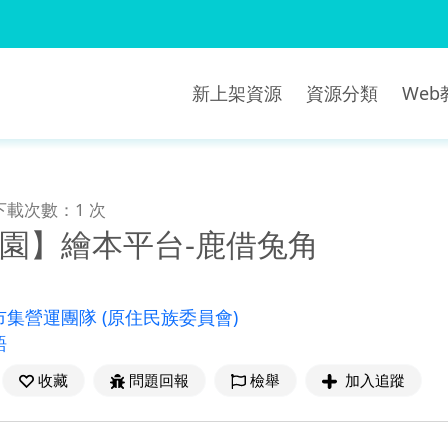
新上架資源
資源分類
We
下載次數：1 次
樂園】繪本平台-鹿借兔角
市集營運團隊
(原住民族委員會)
語
收藏
問題回報
檢舉
加入追蹤