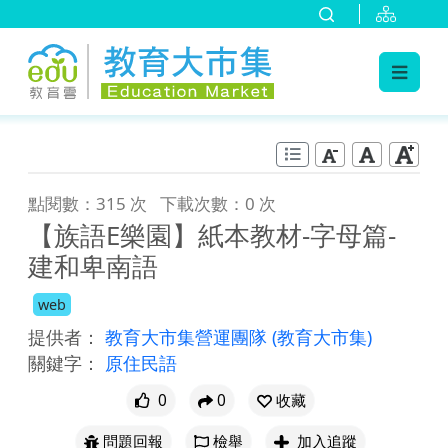
:::
跳到主要內容
:::
點閱數：315 次
下載次數：0 次
【族語E樂園】紙本教材-字母篇-
建和卑南語
web
提供者：
教育大市集營運團隊
(教育大市集)
關鍵字：
原住民語
0
0
收藏
問題回報
檢舉
加入追蹤