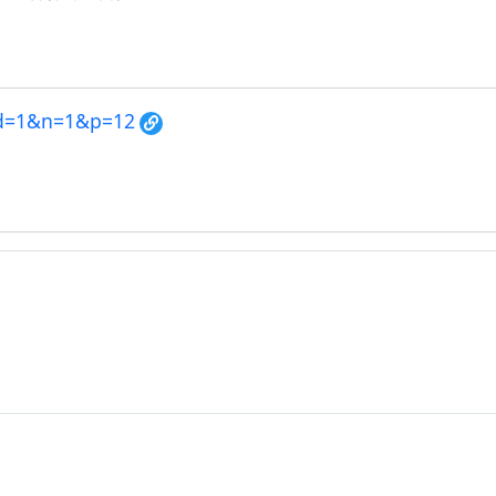
&d=1&n=1&p=12