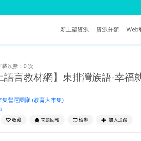
新上架資源
資源分類
We
下載次數：0 次
土語言教材網】東排灣族語-幸福
市集營運團隊
(教育大市集)
語
收藏
問題回報
檢舉
加入追蹤