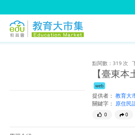
:::
跳到主要內容
:::
點閱數：319 次
【臺東本
web
提供者：
教育大
關鍵字：
原住民
0
0