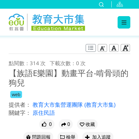
:::
跳到主要內容
:::
點閱數：314 次
下載次數：0 次
【族語E樂園】動畫平台-啃骨頭的
狗兒
web
提供者：
教育大市集營運團隊
(教育大市集)
關鍵字：
原住民語
0
0
收藏
問題回報
檢舉
加入追蹤