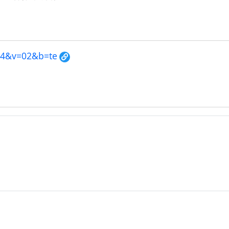
014&v=02&b=te