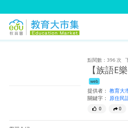
:::
跳到主要內容
:::
點閱數：396 次
【族語E
web
提供者：
教育大
關鍵字：
原住民
0
0