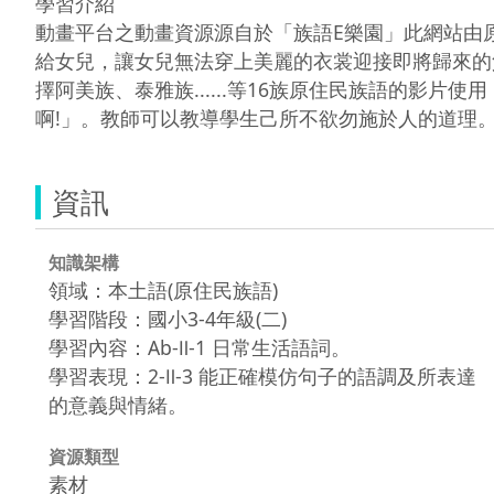
學習介紹

動畫平台之動畫資源源自於「族語E樂園」此網站由
給女兒，讓女兒無法穿上美麗的衣裳迎接即將歸來的
擇阿美族、泰雅族......等16族原住民族語的影片
啊!」。教師可以教導學生己所不欲勿施於人的道理
資訊
知識架構
領域：本土語(原住民族語)
學習階段：國小3-4年級(二)
學習內容：Ab-Ⅱ-1 日常生活語詞。
學習表現：2-Ⅱ-3 能正確模仿句子的語調及所表達
的意義與情緒。
資源類型
素材