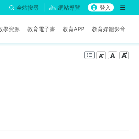
全站搜尋
網站導覽
登入
b教學資源
教育電子書
教育APP
教育媒體影音