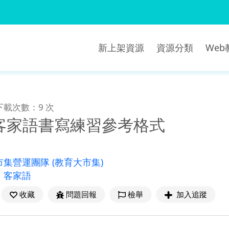
新上架資源
資源分類
We
下載次數：9 次
客家語書寫練習參考格式
市集營運團隊
(教育大市集)
、
客家語
收藏
問題回報
檢舉
加入追蹤