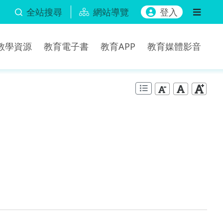
全站搜尋
網站導覽
登入
b教學資源
教育電子書
教育APP
教育媒體影音