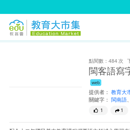
:::
跳到主要內容
:::
點閱數：484 次
閩客語寫
web
提供者：
教育大
關鍵字：
閩南語
1
1