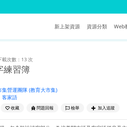
新上架資源
資源分類
We
下載次數：13 次
字練習簿
市集營運團隊
(教育大市集)
、
客家語
收藏
問題回報
檢舉
加入追蹤