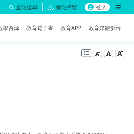
全站搜尋
網站導覽
登入
b教學資源
教育電子書
教育APP
教育媒體影音