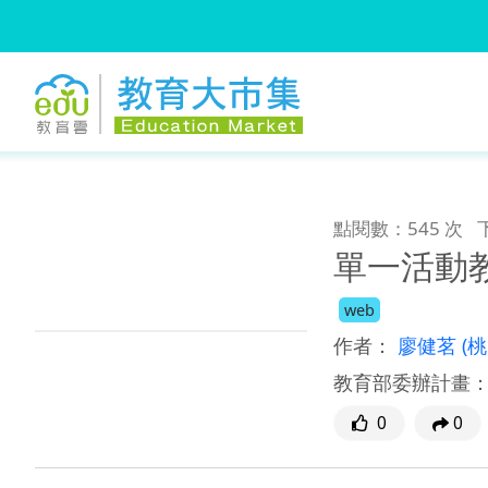
:::
跳到主要內容
:::
點閱數：545 次
單一活動教
web
作者：
廖健茗
(
教育部委辦計畫
0
0