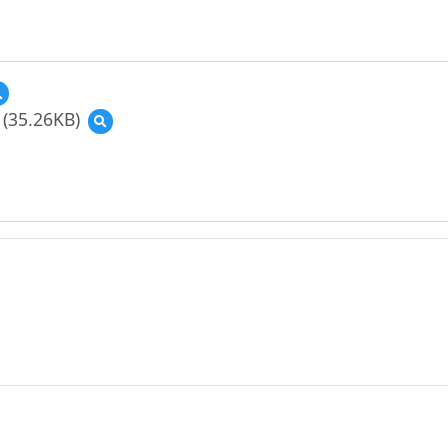
預
覽
(35.26KB)
預
單
覽
一
(資
活
源
動
縮
教
圖)TPACK_
學
教
示
育
例-
大
國
市
中
集
小
_
視
圖
覺
示
002.pdf
(112
年
示
例).png