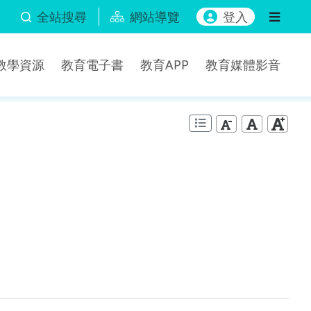
全站搜尋
網站導覽
登入
b教學資源
教育電子書
教育APP
教育媒體影音