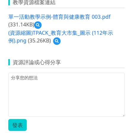
教學資源檔案連結
單一活動教學示例-體育與健康教育 003.pdf
(331.14KB)
預
覽
(資源縮圖)TPACK_教育大市集_圖示 (112年示
單
例).png
(35.26KB)
預
一
覽
活
(資
動
源
教
資源評論或心得分享
縮
學
圖)TPACK_
示
教
例-
育
體
大
育
市
與
集
健
_
康
圖
教
示
育
(112
003.pdf
發表
年
示