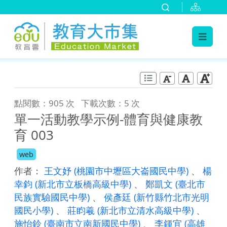
:::
跳到主要內容
:::
點閱數：905 次
下載次數：5 次
單一活動教學示例-體育與健康教
育 003
web
作者：
王文妤
(桃園市中壢區大崙國民中學)
、
楊
幸鈞
(新北市立板橋高級中學)
、
鄭凱文
(臺北市
民族實驗國民中學)
、
侯彥廷
(新竹縣竹北市光明
國民小學)
、
莊盷羲
(新北市立清水高級中學)
、
施怡鈴
(臺南市立南新國民中學)
、
李鍾宜
(高雄