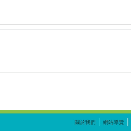
覽
Va-
(資
12-
源
8_
縮
凹
圖)PKa-
透
Va-
鏡
12-
的
8_
成
凹
像
透
規
鏡
律
的
_
成
余
像
佩
規
欣
律
_W1_0214.zip
_
WSQ
學
習
單.png
關於我們
網站導覽