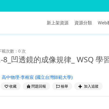
新上架資源
資源分類
We
下載次數：0 次
-12-8_凹透鏡的成像規律_ WSQ 學
：
高中物理-李榕宸
(國立台灣師範大學)
收藏
問題回報
檢舉
加入追蹤