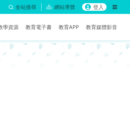
全站搜尋
網站導覽
登入
b教學資源
教育電子書
教育APP
教育媒體影音