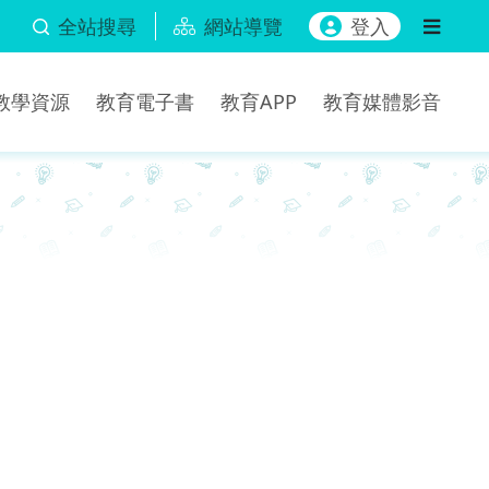
全站搜尋
網站導覽
登入
b教學資源
教育電子書
教育APP
教育媒體影音