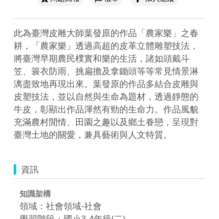
此為臺灣皮雕大師葉發原的作品「農家樂」之春
耕，「農家樂」透過高超的皮革立體雕塑技法，
將臺灣早期農民樸實和樂的生活，諸如頭戴斗
笠、簑衣防雨、挑扁擔及拿鋤頭等等常見情景淋
漓盡致地再現出來。葉發原的作品多結合皮雕與
皮塑技法，並以自然與生命為題材，透過靜態的
牛皮，彰顯出作品渾然有勁的生命力。作品風貌
充滿農村閒情、田園之趣以及鄉土眷戀，呈現對
臺灣土地的關愛，兼具藝術與人文特質。
資訊
知識架構
領域：社會領域-社會
學習階段：國小3-4年級(二)