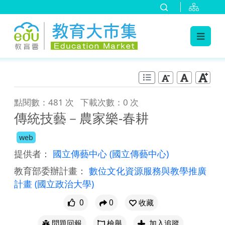
:::
跳到主要內容
:::
點閱數：481 次
下載次數：0 次
傳統技藝－農家樂-春耕
web
提供者：
國立傳藝中心
(國立傳藝中心)
教育部委辦計畫：
數位文化資源服務與教學推廣
計畫
(國立政治大學)
0
0
收藏
問題回報
檢舉
加入追蹤