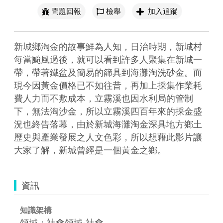
問題回報
檢舉
加入追蹤
新城鄉淘金的故事鮮為人知，日治時期，新城村
每當颱風過後，就可以看到許多人聚集在新城一
帶，帶著鐵盆及簡易的篩具到海灘淘洗砂金。而
現今因黃金價格已不如往昔，再加上採集作業耗
費人力而不敷成本，立霧溪也因水利局的管制
下，無法淘沙金，所以立霧溪四百年來的採金盛
況也終告落幕，由於新城海灘淘金深具地方鄉土
歷史與產業發展之人文色彩，所以想藉此影片讓
大家了解，新城曾經是一個黃金之鄉。
資訊
知識架構
領域：社會領域-社會