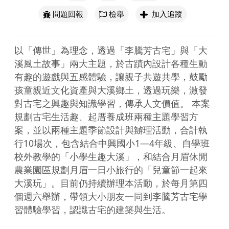
問題回報
檢舉
加入追蹤
以「傳世」為理念，透過「李騰芳古宅」與「大
溪風土故事」兩大主題，於古蹟內設計各種生動
有趣的遊戲與五感體驗，讓親子共遊共學，鼓勵
孩童親近文化資產與大溪鄉土，透過玩樂，激發
對古宅之興趣與知識學習，傳承人文價值。 本案
規劃古宅生活趣、起厝養成班兩種主題學習方
案，並以兩種主題季節設計與辧理活動，合計執
行10場次，包含結合中興國小1—4年級、自學班
校外教學的「小學生趣大溪」，和結合月眉休閒
農業園區規劃月眉一日小旅行的「兒童節一起來
大溪玩」。目前仍持續辦理本活動，於每月第四
個週六舉辦，帶領大小朋友一同到李騰芳古宅學
習體驗學習，認識古宅的建築與生活。