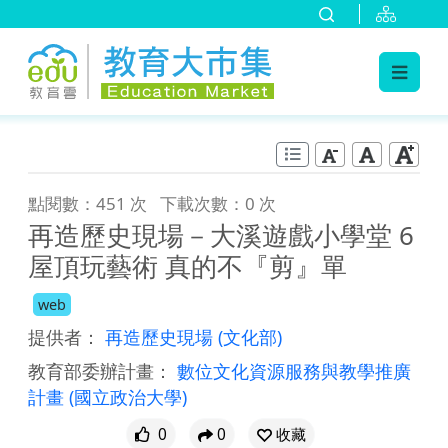
:::
跳到主要內容
:::
點閱數：451 次
下載次數：0 次
再造歷史現場－大溪遊戲小學堂 6
屋頂玩藝術 真的不『剪』單
web
提供者：
再造歷史現場
(文化部)
教育部委辦計畫：
數位文化資源服務與教學推廣
計畫
(國立政治大學)
0
0
收藏