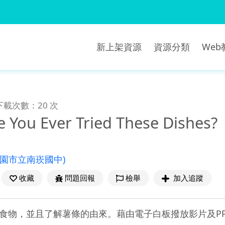
新上架資源
資源分類
We
下載次數：20 次
 You Ever Tried These Dishes?
桃園市立南崁國中)
收藏
問題回報
檢舉
加入追蹤
食物，並且了解薯條的由來。藉由電子白板撥放影片及PP