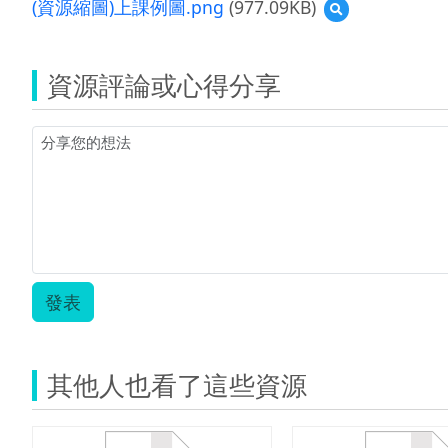
(資源縮圖)上課例圖.png
(977.09KB)
預
英
覽
文
(資
B5L1
源
教
資源評論或心得分享
縮
案.zip
圖)
上
課
例
圖.png
發表
其他人也看了這些資源