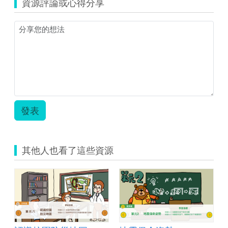
資源評論或心得分享
縮
圖)170294
發表
其他人也看了這些資源