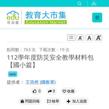
:::
跳到主要內容
:::
點閱數：763 次
下載次數：19 次
112學年度防災安全教學材料包
【國小篇】
web
提供者：
王浩然
(國教署)
0
0
收藏
問題回報
檢舉
加入追蹤