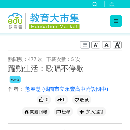
:::
跳到主要內容
:::
點閱數：477 次
下載次數：5 次
躍動生活：歌唱不停歇
web
作者：
熊春慧
(桃園市立永豐高中附設國中)
0
0
收藏
問題回報
檢舉
加入追蹤