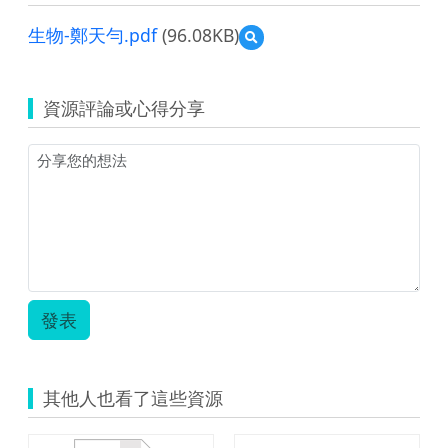
生物-鄭天勻.pdf
(96.08KB)
預
覽
生
物-
資源評論或心得分享
鄭
天
勻.pdf
發表
其他人也看了這些資源