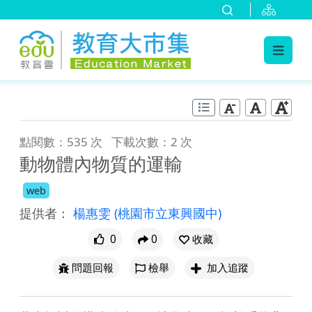
:::
跳到主要內容
:::
點閱數：535 次
下載次數：2 次
動物體內物質的運輸
web
提供者：
楊惠雯
(桃園市立東興國中)
0
0
收藏
問題回報
檢舉
加入追蹤