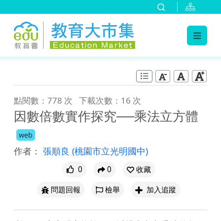
:::
跳到主要內容
:::
點閱數：778 次
下載次數：16 次
因數倍數實作探究──乘法立方體
web
作者：
張順良
(桃園市立光明國中)
0
0
收藏
問題回報
檢舉
加入追蹤