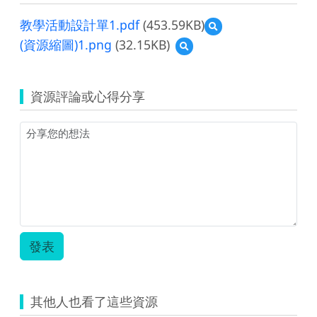
教學活動設計單1.pdf
(453.59KB)
預
覽
(資源縮圖)1.png
(32.15KB)
預
教
覽
學
(資
活
源
動
資源評論或心得分享
縮
設
圖)1.png
計
單
1.pdf
發表
其他人也看了這些資源