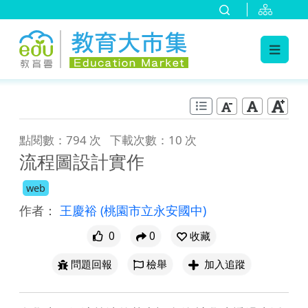
:::
跳到主要內容
:::
點閱數：794 次
下載次數：10 次
流程圖設計實作
web
作者：
王慶裕
(桃園市立永安國中)
0
0
收藏
問題回報
檢舉
加入追蹤