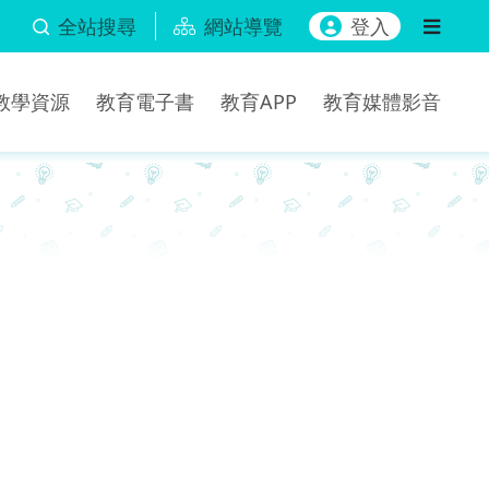
全站搜尋
網站導覽
登入
b教學資源
教育電子書
教育APP
教育媒體影音