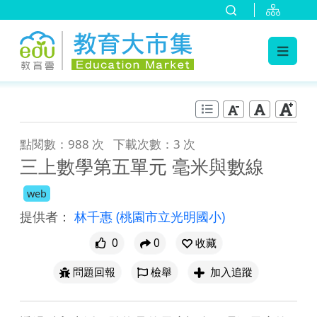
:::
跳到主要內容
:::
點閱數：988 次
下載次數：3 次
三上數學第五單元 毫米與數線
web
提供者：
林千惠
(桃園市立光明國小)
0
0
收藏
問題回報
檢舉
加入追蹤