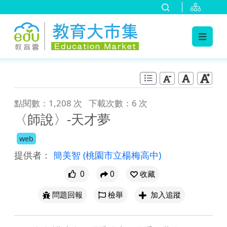
:::
跳到主要內容
:::
點閱數：1,208 次
下載次數：6 次
〈師說〉-天才夢
web
提供者：
簡美智
(桃園市立楊梅高中)
0
0
收藏
問題回報
檢舉
加入追蹤