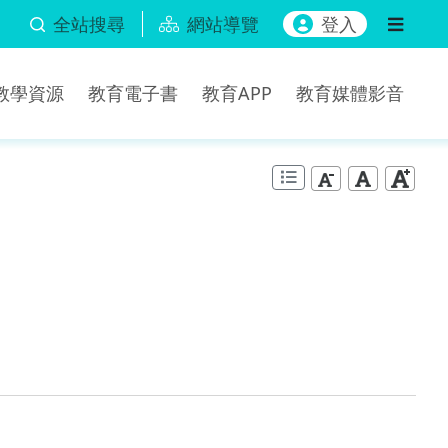
全站搜尋
網站導覽
登入
b教學資源
教育電子書
教育APP
教育媒體影音