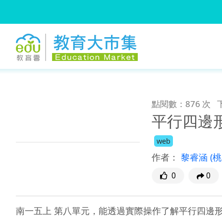
:::
跳到主要內容
:::
點閱數：876 次
平行四邊
web
作者：
黎睿涵
(
0
0
南一五上 第八單元，能透過實際操作了解平行四邊