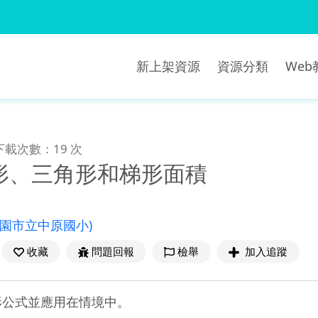
新上架資源
資源分類
We
下載次數：19 次
形、三角形和梯形面積
桃園市立中原國小)
收藏
問題回報
檢舉
加入追蹤
形公式並應用在情境中。