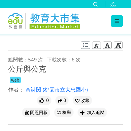
:::
跳到主要內容
:::
點閱數：549 次
下載次數：6 次
公斤與公克
web
作者：
黃詩閔
(桃園市立大忠國小)
0
0
收藏
問題回報
檢舉
加入追蹤