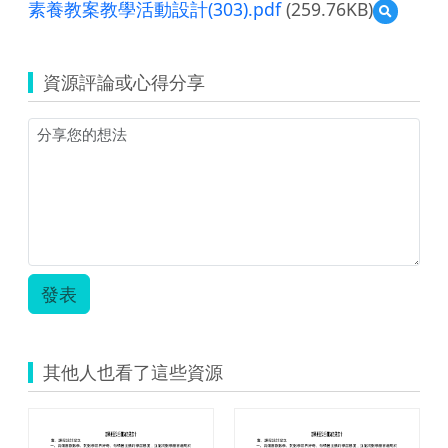
素養教案教學活動設計(303).pdf
(259.76KB)
預
覽
素
養
資源評論或心得分享
教
案
教
學
活
動
設
計
(303).pdf
發表
其他人也看了這些資源