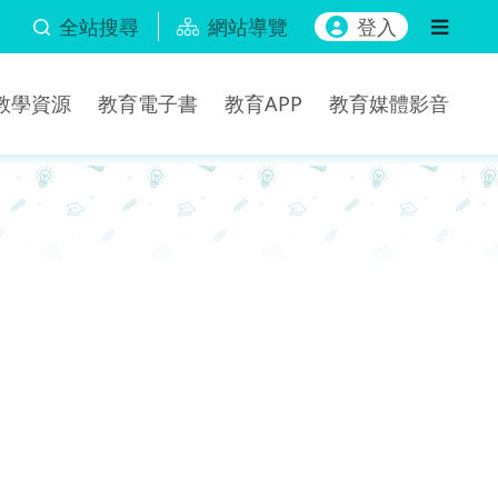
全站搜尋
網站導覽
登入
b教學資源
教育電子書
教育APP
教育媒體影音