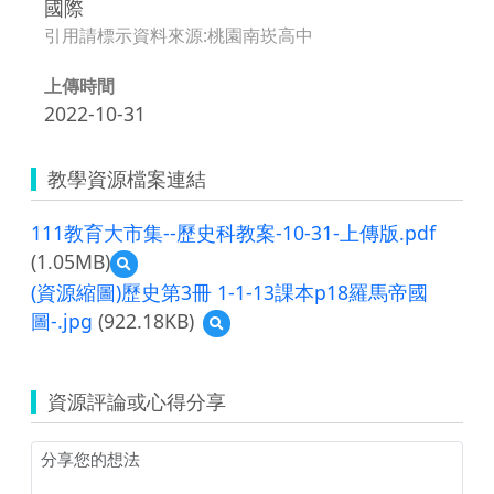
國際
引用請標示資料來源:桃園南崁高中
上傳時間
2022-10-31
教學資源檔案連結
111教育大市集--歷史科教案-10-31-上傳版.pdf
(1.05MB)
預
覽
(資源縮圖)歷史第3冊 1-1-13課本p18羅馬帝國
111
圖-.jpg
(922.18KB)
預
教
覽
育
(資
大
源
市
資源評論或心得分享
縮
集-
圖)
-
歷
歷
史
史
第
科