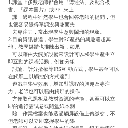
1.課堂上多數老師都會用『講述法』及配合板
書、『課本圖片』或PPT來上

   課，過程中雖然學生也會回答老師的提問，但
也很容易覺得單調沒興趣而失

   去專注力，常出現學生意興闌珊的現象。

2.目前資訊發達，學生對3C產品的興趣遠超其
他，教學媒體也推陳出新，如果

   可以藉由大觸屏設備來設計可以和學生產生立
即互動的課程活動，例如分組

   討論、計分搶權等IRS互 動方式，學生甚至可以
在觸屏上以觸控的方式達到

   遊戲中學習效果，增加對課程的興趣及專注
力，老師也可以藉由觸屏的操作

   方便取代黑板及教材資源的轉換，甚至可以立
即的進行雲試卷或隨堂紙本測

   驗，作業檔案也能透過觸屏設備上傳繳交，不
但老師可以立即掌握學生的學
