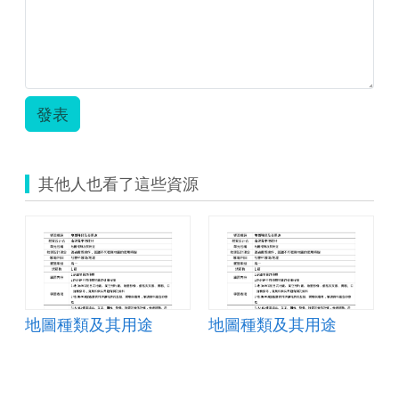
3
教
冊
案-10-
1-
31-
1-
上
13
傳
課
版.pdf
發表
本
p18
羅
馬
其他人也看了這些資源
帝
國
圖-.jpg
地圖種類及其用途
地圖種類及其用途