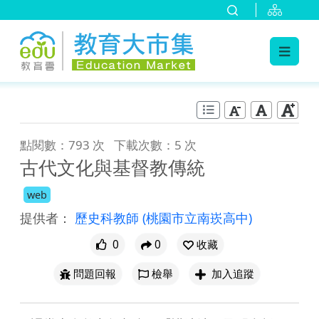
:::
跳到主要內容
:::
點閱數：793 次
下載次數：5 次
古代文化與基督教傳統
web
提供者：
歷史科教師
(桃園市立南崁高中)
0
0
收藏
問題回報
檢舉
加入追蹤