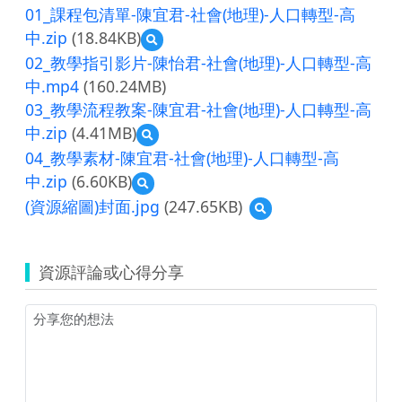
01_課程包清單-陳宜君-社會(地理)-人口轉型-高
中.zip
(18.84KB)
預
覽
02_教學指引影片-陳怡君-社會(地理)-人口轉型-高
01_
中.mp4
(160.24MB)
課
03_教學流程教案-陳宜君-社會(地理)-人口轉型-高
程
包
中.zip
(4.41MB)
預
清
覽
04_教學素材-陳宜君-社會(地理)-人口轉型-高
單-
03_
陳
中.zip
(6.60KB)
預
教
宜
覽
學
(資源縮圖)封面.jpg
(247.65KB)
預
君-
04_
流
覽
社
教
程
(資
會
學
教
源
(地
素
資源評論或心得分享
案-
縮
理)-
材-
陳
圖)
人
陳
宜
封
口
宜
君-
面.jpg
轉
君-
社
型-
社
會
高
會
(地
中.zip
(地
理)-