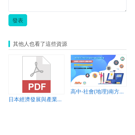
理)-
人
人
口
口
轉
轉
型-
發表
型-
高
高
中.zip
中.zip
其他人也看了這些資源
2
高中-社會(地理)南方區域的發展與挑戰-A-混成教學-台南市大灣高中-孔慶麗老師
日本經濟發展與產業變遷