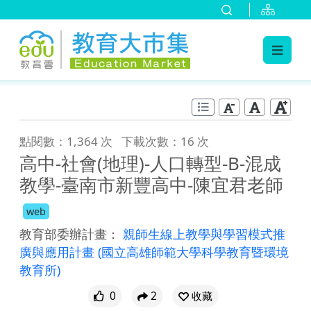
:::
跳到主要內容
:::
點閱數：1,364 次
下載次數：16 次
高中-社會(地理)-人口轉型-B-混成
教學-臺南市新豐高中-陳宜君老師
web
教育部委辦計畫：
親師生線上教學與學習模式推
廣與應用計畫
(國立高雄師範大學科學教育暨環境
教育所)
0
2
收藏