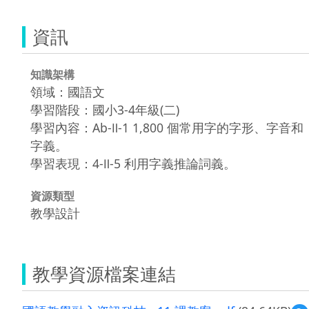
資訊
知識架構
領域：國語文
學習階段：國小3-4年級(二)
學習內容：Ab-Ⅱ-1 1,800 個常用字的字形、字音和
字義。
學習表現：4-Ⅱ-5 利用字義推論詞義。
資源類型
教學設計
教學資源檔案連結