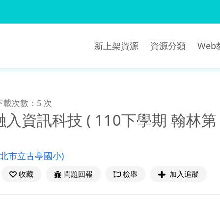
新上架資源
資源分類
We
下載次數：5 次
資訊科技 ( 110下學期 翰林第 1
臺北市立古亭國小)
收藏
問題回報
檢舉
加入追蹤