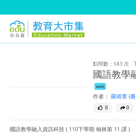
:::
跳到主要內容
:::
點閱數：583 次
國語教學融入
web
作者：
羅靖萱
(
0
0
國語教學融入資訊科技 ( 110下學期 翰林第 11 課 )