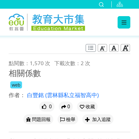
:::
跳到主要內容
:::
點閱數：1,570 次
下載次數：2 次
相關係數
web
作者：
白豐銘
(雲林縣私立福智高中)
0
0
收藏
問題回報
檢舉
加入追蹤