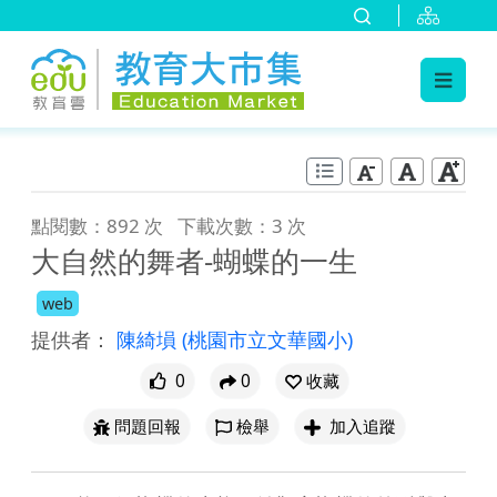
:::
跳到主要內容
:::
點閱數：892 次
下載次數：3 次
大自然的舞者-蝴蝶的一生
web
提供者：
陳綺塤
(桃園市立文華國小)
0
0
收藏
問題回報
檢舉
加入追蹤