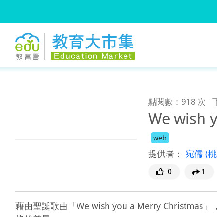
:::
跳到主要內容
:::
點閱數：918 次
We wish y
web
提供者：
宛儒
(
0
1
藉由聖誕歌曲「We wish you a Merry 