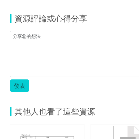
覽
子
聖
觸
誕
屏
資源評論或心得分享
節.pdf
教
案.pdf
發表
其他人也看了這些資源