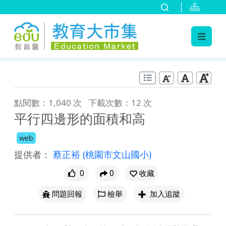
:::
跳到主要內容
:::
點閱數：1,040 次
下載次數：12 次
平行四邊形的面積和高
web
提供者：
蔡正裕
(桃園市文山國小)
0
0
收藏
問題回報
檢舉
加入追蹤