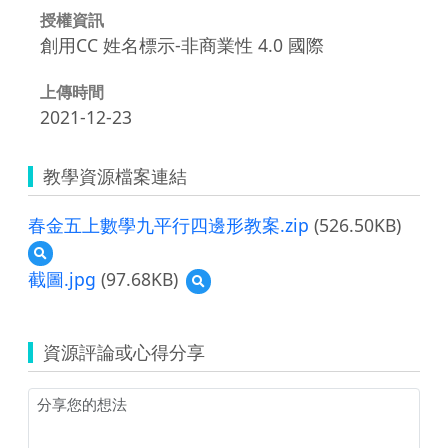
授權資訊
創用CC 姓名標示-非商業性 4.0 國際
上傳時間
2021-12-23
教學資源檔案連結
春金五上數學九平行四邊形教案.zip
(526.50KB)
預
覽
截圖.jpg
(97.68KB)
預
春
覽
金
截
五
圖.jpg
上
資源評論或心得分享
數
學
九
平
行