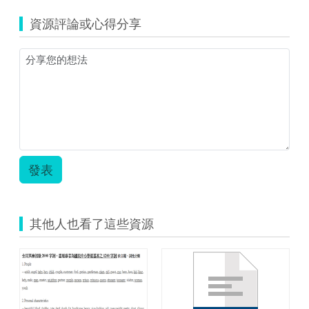
文
傳
領
資源評論或心得分享
圖
域
片.png
_Book
2
–
Unit
4
How
Much
Flour
Do
You
發表
Need.zip
其他人也看了這些資源